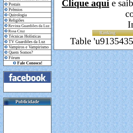
Clique aqui
e saib
Postais
Prêmios
co
Quirologia
Religiões
I
Revista Guardiões da Luz
Rosa Cruz
Ranking
Técnicas Holísticas
Table 'u91354350
TV Guardiões da Luz
Vampiros e Vampirismo
Quem Somos?
Fórum
Fale Conosco!
Publicidade