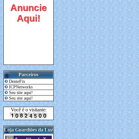
Anuncie
Aqui!
Parceiros
DenteFix
ICPNetworks
Seu site aqui!
Seu site aqui!
Você é o visitante:
Loja Guardiões da Luz